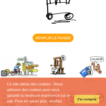
REMPLIR LE PANIER
Ce site utilise des cookies - Nous
utilisons des cookies pour vous
garantir la meilleure expérience sur le
Tous
J'ai compris
droits
site. Pour en savoir plus, veuillez
réservés