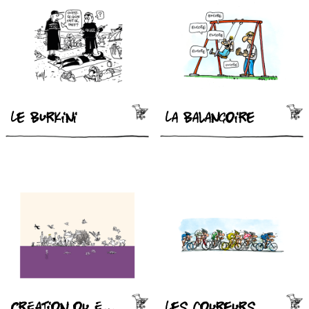
Le burkini
La balançoire
Création ou évolution ?
Les coureurs