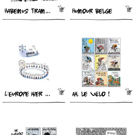
Habemus Tramam
Humour belge
L’Europe hier et aujourd’hui
Ah, le vélo !