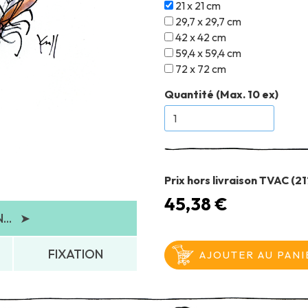
21 x 21 cm
29,7 x 29,7 cm
42 x 42 cm
59,4 x 59,4 cm
72 x 72 cm
Quantité (Max. 10 ex)
Prix hors livraison TVAC (2
45,38 €
..
➤
FIXATION