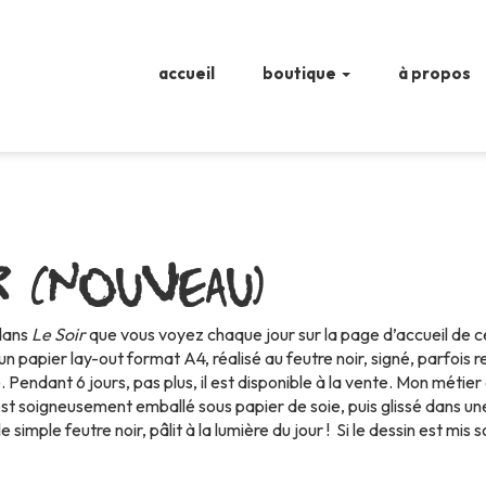
accueil
boutique
à propos
r (NOUVEAU)
 dans
Le Soir
que vous voyez chaque jour sur la page d’accueil de ce 
d’un papier lay-out format A4, réalisé au feutre noir, signé, parfoi
élé. Pendant 6 jours, pas plus, il est disponible à la vente. Mon mé
l est soigneusement emballé sous papier de soie, puis glissé dans u
simple feutre noir, pâlit à la lumière du jour !
Si le dessin est mis 