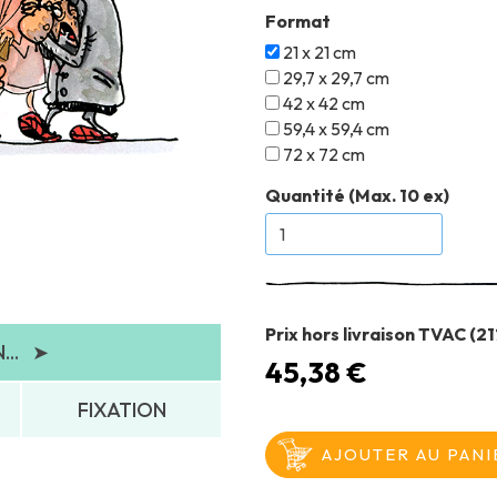
Format
21 x 21 cm
29,7 x 29,7 cm
42 x 42 cm
59,4 x 59,4 cm
72 x 72 cm
Quantité (Max. 10 ex)
Prix hors livraison TVAC (2
..
➤
45,38 €
FIXATION