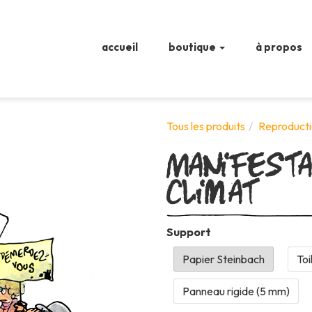
accueil
boutique
à propos
Manifesta
Tous les produits
Reproducti
climat
Support