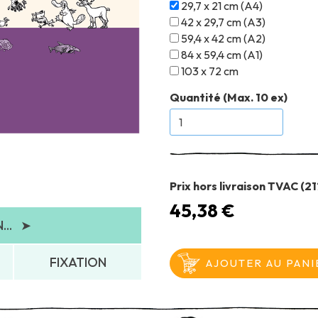
29,7 x 21 cm (A4)
42 x 29,7 cm (A3)
59,4 x 42 cm (A2)
84 x 59,4 cm (A1)
103 x 72 cm
Quantité (Max. 10 ex)
Prix hors livraison TVAC (2
45,38 €
..
➤
FIXATION