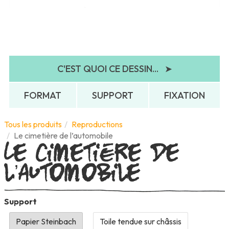
C'EST QUOI CE DESSIN...
➤
FORMAT
SUPPORT
FIXATION
Le cimetière de
Tous les produits
Reproductions
Le cimetière de l’automobile
l’automobile
Support