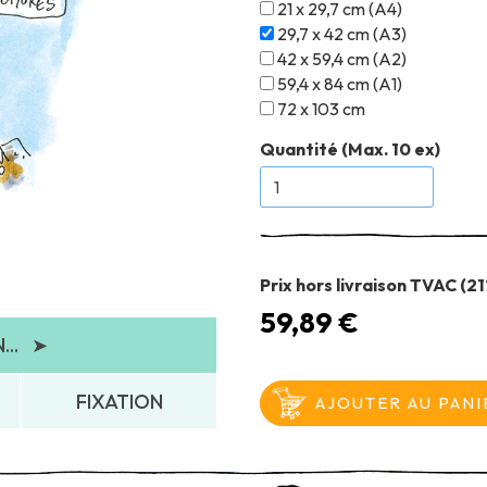
21 x 29,7 cm (A4)
29,7 x 42 cm (A3)
42 x 59,4 cm (A2)
59,4 x 84 cm (A1)
72 x 103 cm
Quantité (Max. 10 ex)
Prix hors livraison TVAC (2
59,89 €
..
➤
FIXATION