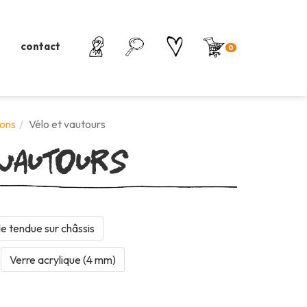
contact
0
vautours
ons
Vélo et vautours