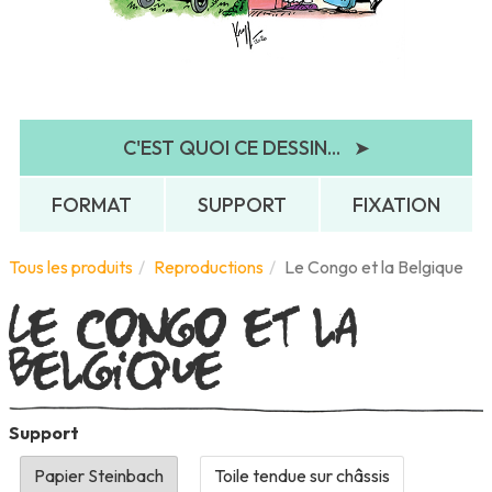
C'EST QUOI CE DESSIN...
➤
FORMAT
SUPPORT
FIXATION
Le Congo et la
Tous les produits
Reproductions
Le Congo et la Belgique
Belgique
Support