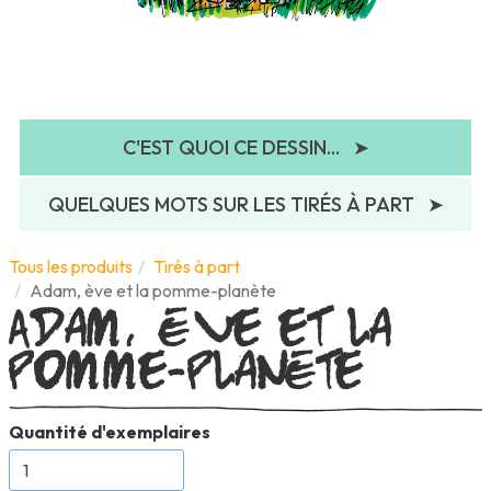
C'EST QUOI CE DESSIN...
➤
QUELQUES MOTS SUR LES TIRÉS À PART
➤
Adam, ève et la
Tous les produits
Tirés à part
Adam, ève et la pomme-planète
pomme-planète
Quantité d'exemplaires