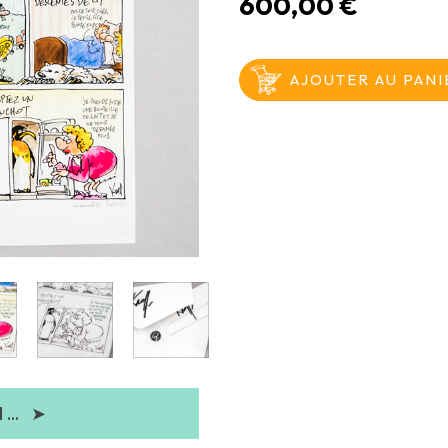
600,00 €
...
➤