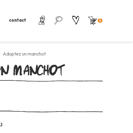
contact
0
un manchot
Adoptez un manchot
%)