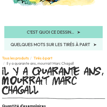
C'EST QUOI CE DESSIN...
➤
QUELQUES MOTS SUR LES TIRÉS À PART
➤
Il y a quarante ans,
Tous les produits
Tirés à part
Il y a quarante ans, mourrait Marc Chagall
mourrait Marc
Chagall
Quantité d'exemplaires