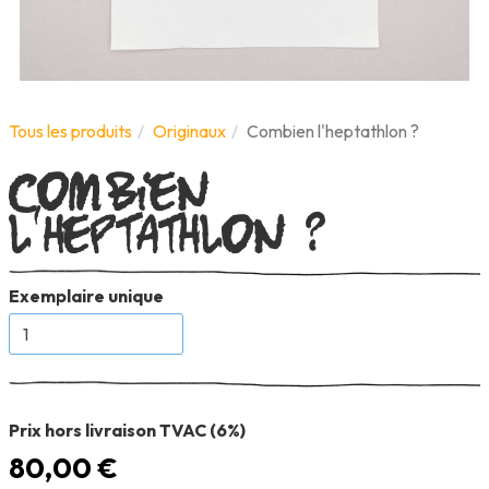
Combien
Tous les produits
Originaux
Combien l'heptathlon ?
l'heptathlon ?
Exemplaire unique
Prix hors livraison TVAC (6%)
80,00 €