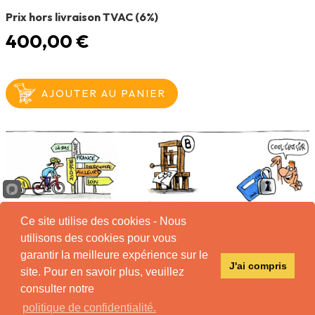
Prix hors livraison TVAC (6%)
400,00 €
Ce site utilise des cookies - Nous
utilisons des cookies pour vous
garantir la meilleure expérience sur le
Tous
J'ai compris
droits
site. Pour en savoir plus, veuillez
réservés
consulter notre
Conditions d'utilisation
Mentions légales
politique de confidentialité.
Politique de remboursement
Politique de confidentialité