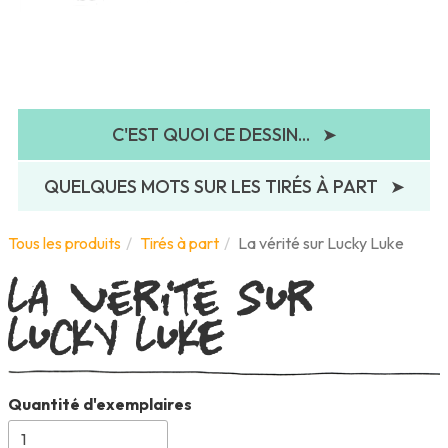
C'EST QUOI CE DESSIN...
➤
QUELQUES MOTS SUR LES TIRÉS À PART
➤
La vérité sur
Tous les produits
Tirés à part
La vérité sur Lucky Luke
Lucky Luke
Quantité d'exemplaires