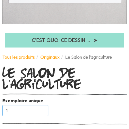
C'EST QUOI CE DESSIN ...
➤
Le Salon de
Tous les produits
Originaux
Le Salon de l’agriculture
l’agriculture
Exemplaire unique