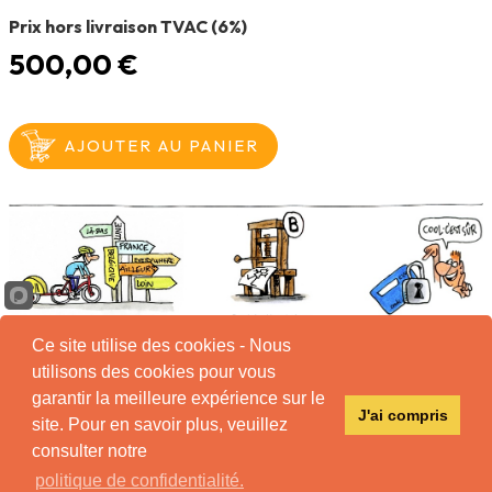
Prix hors livraison TVAC (6%)
500,00 €
Ce site utilise des cookies - Nous
utilisons des cookies pour vous
garantir la meilleure expérience sur le
Tous
J'ai compris
droits
site. Pour en savoir plus, veuillez
réservés
consulter notre
Conditions d'utilisation
Mentions légales
politique de confidentialité.
Politique de remboursement
Politique de confidentialité