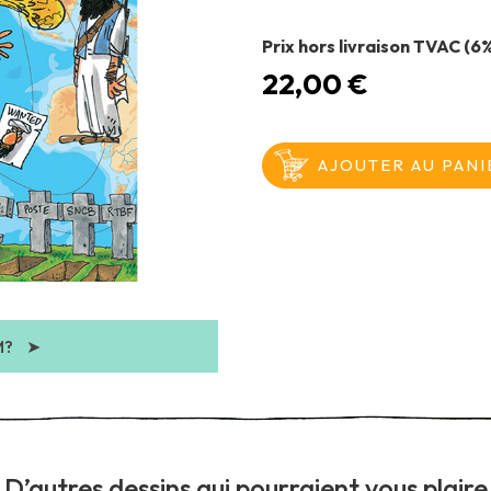
Prix hors livraison TVAC (6
22,00 €
M?
➤
D’autres dessins qui pourraient vous plaire