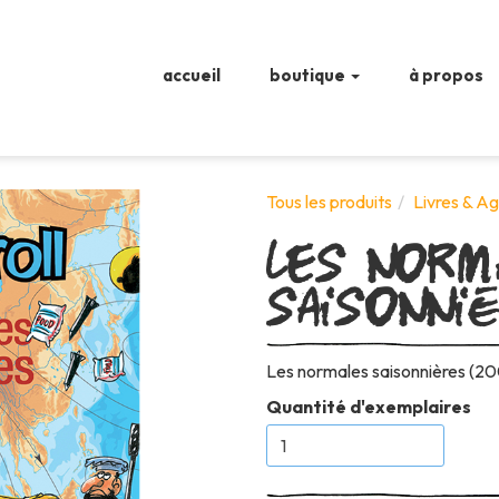
accueil
boutique
à propos
Les norm
Tous les produits
Livres & A
saisonni
Les normales saisonnières (2002
Quantité d'exemplaires