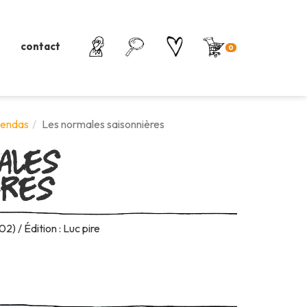
contact
0
ales
gendas
Les normales saisonnières
ères
) / Édition : Luc pire