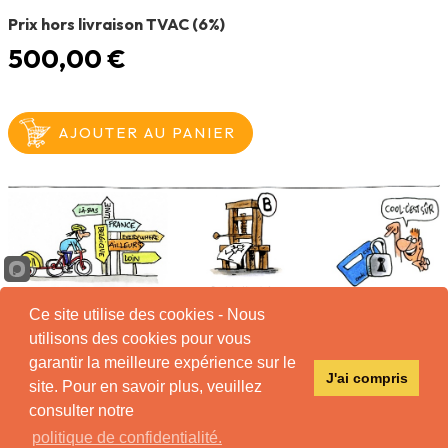
Prix hors livraison TVAC (6%)
500,00 €
Ce site utilise des cookies - Nous
utilisons des cookies pour vous
garantir la meilleure expérience sur le
Tous
J'ai compris
droits
site. Pour en savoir plus, veuillez
réservés
consulter notre
Conditions d'utilisation
Mentions légales
politique de confidentialité.
Politique de remboursement
Politique de confidentialité