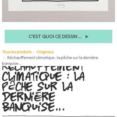
C'EST QUOI CE DESSIN ...
➤
Réchauffement
Tous les produits
Originaux
Réchauffement climatique : la pêche sur la dernière
climatique : la
banquise…
pêche sur la
dernière
banquise…