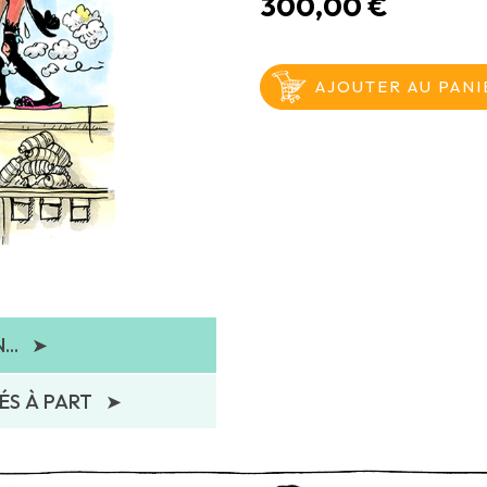
300,00 €
..
➤
ÉS À PART
➤