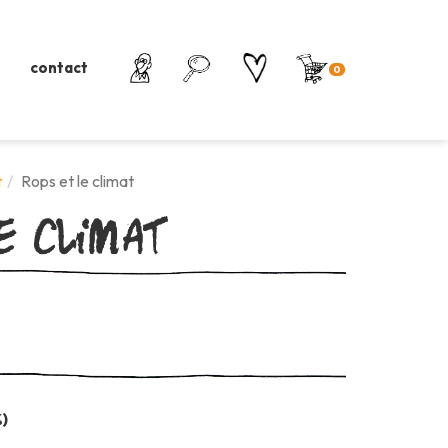
contact
0
e climat
t
Rops et le climat
%)