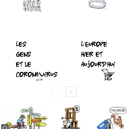
Les
L’Europe
gens
hier et
et le
aujourd’hui
coronavirus