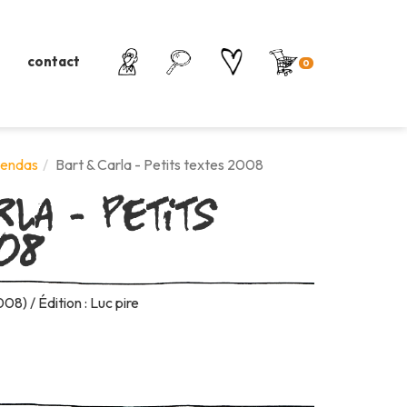
contact
0
rla - Petits
gendas
Bart & Carla - Petits textes 2008
008
08) / Édition : Luc pire